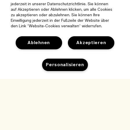
jederzeit in unserer Datenschutzrichtlinie. Sie können
auf Akzeptieren oder Ablehnen klicken, um alle Cookies
zu akzeptieren oder abzulehnen. Sie können Ihre
Einwilligung jederzeit in der Fußzeile der Website über
den Link “Website-Cookies verwalten“ widerrufen.
Ablehnen
Akzeptieren
Hilfe
Cookies der Webseite verwalten
Personalisieren
Besuchen und entdecken
Häufig gestellte Fragen
Boutique-Finder
Meine Bestellung
Unser Unternehmen
Unser Team und Arbeitsplatz
Lieferinformationen
Zum Warenkorb hinzufügen
Unternehmens-Info
Unsere nachhaltigen Geschäftspraktiken
Rückgaben & Rückerstattung
Datenschutz und Bedingungen
Karriere
Inhaltsstoffglossar
Online shoppen
Nutzungsbedingungen
Meine Bestellung verfolgen
Mein Profil
Standort und Sprache
Datenschutzrichtlinie