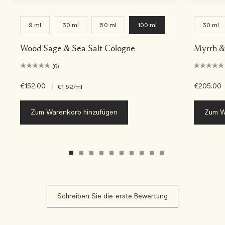
9 ml
30 ml
50 ml
100 ml
30 ml
Wood Sage & Sea Salt Cologne
Myrrh &
(0)
€152.00
|
€205.00
€1.52
/ml
Zum Warenkorb hinzufügen
Zum W
Schreiben Sie die erste Bewertung