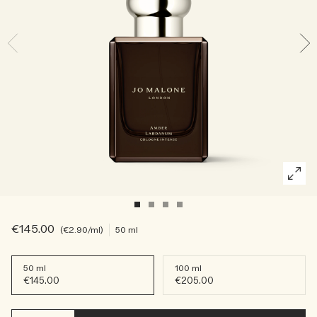
Die Geschichte entdecken
Basil Neroli​
Reichhaltig und floral
Kerzenpflege Essentials
Holzig
€145.00
€2.90
/ml
50 ml
50 ml
100 ml
€145.00
€205.00