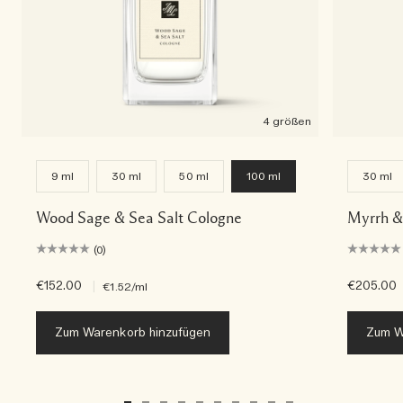
4 größen
9 ml
30 ml
50 ml
100 ml
30 ml
Wood Sage & Sea Salt Cologne
Myrrh &
(0)
€152.00
|
€205.00
€1.52
/ml
Zum Warenkorb hinzufügen
Zum W