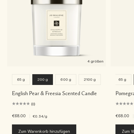
4 größen
65 g
200 g
600 g
2100 g
65 g
English Pear & Freesia Scented Candle
Pomegra
(0)
€68.00
|
€68.00
|
€0.34
/g
Zum Warenkorb hinzufügen
Zum W