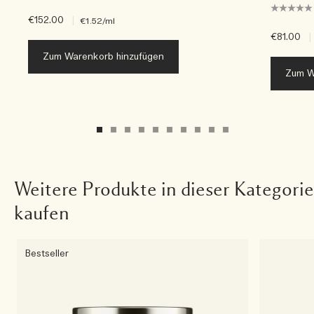
€152.00
|
€1.52
/ml
€81.00
|
Zum Warenkorb hinzufügen
Zum W
Weitere Produkte in dieser Kategorie
kaufen
Bestseller