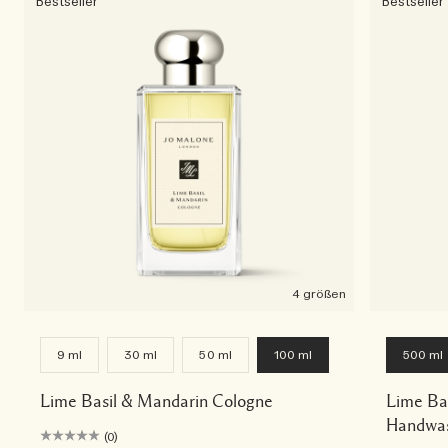
Bestseller
Bestseller
4 größen
9 ml
30 ml
50 ml
100 ml
500 ml
Lime Basil & Mandarin Cologne
Lime Bas
Handwas
(0)