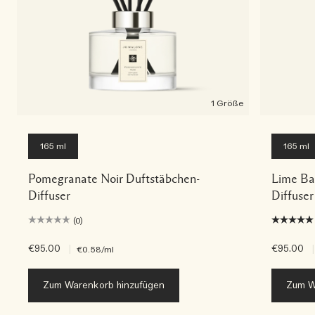
1 Größe
165 ml
165 ml
Pomegranate Noir Duftstäbchen-
Lime Ba
Diffuser
Diffuser
(0)
€95.00
|
€95.00
|
€0.58
/ml
Zum Warenkorb hinzufügen
Zum W