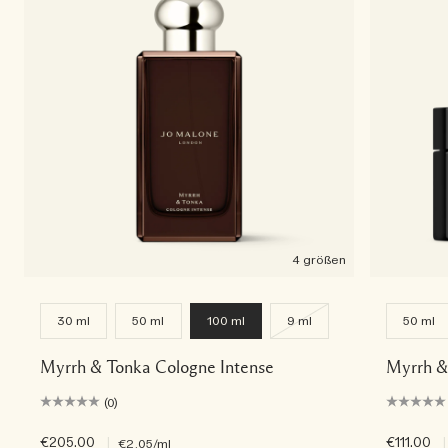
4 größen
30 ml
50 ml
100 ml
9 ml
50 ml
Myrrh & Tonka Cologne Intense
Myrrh &
(0)
€205.00
|
€111.00
|
€2.05
/ml