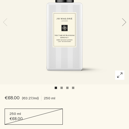
Die Geschichte entdecken
Basil Neroli​
Reichhaltig und floral
Kerzenpflege Essentials
Holzig
€68.00
€0.27
/ml
250 ml
250 ml
€68.00