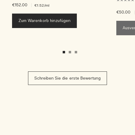
€152.00
|
€1.52
/ml
€50.00
|
Zum Warenkorb hinzufügen
Ausver
Schreiben Sie die erste Bewertung