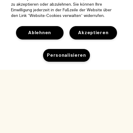
zu akzeptieren oder abzulehnen. Sie können Ihre
Einwilligung jederzeit in der Fußzeile der Website über
den Link “Website-Cookies verwalten“ widerrufen.
Ablehnen
Akzeptieren
Hilfe
Personalisieren
Cookies der Webseite verwalten
Besuchen und entdecken
Häufig gestellte Fragen
Zum Warenkorb hinzufügen
Boutique-Finder
Meine Bestellung
Unser Unternehmen
Unser Team und Arbeitsplatz
Lieferinformationen
Unternehmens-Info
Unsere nachhaltigen Geschäftspraktiken
Rückgaben & Rückerstattung
Datenschutz und Bedingungen
Karriere
Inhaltsstoffglossar
Online shoppen
Nutzungsbedingungen
Meine Bestellung verfolgen
Mein Profil
Standort und Sprache