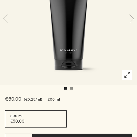
Die Geschichte entdecken
Basil Neroli​
Reichhaltig und floral
Kerzenpflege Essentials
Holzig
€50.00
€0.25
/ml
200 ml
200 ml
€50.00