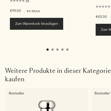
(0)
€111.00
|
€0.56
/ml
€63.00
|
Zum Warenkorb hinzufügen
Zum W
Weitere Produkte in dieser Kategorie
kaufen
Bestseller
Bestseller