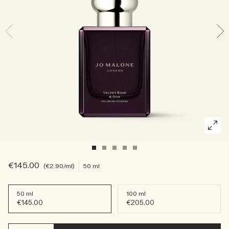
Die Geschichte entdecken
Basil Neroli​
Reichhaltig und floral
Kerzenpflege Essentials
Holzig
€145.00
€2.90
/ml
50 ml
50 ml
100 ml
€145.00
€205.00