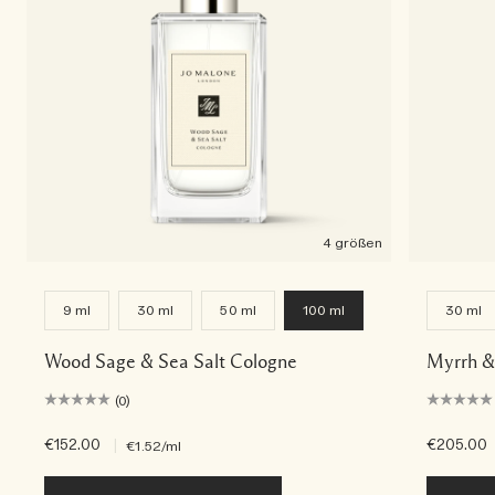
4 größen
9 ml
30 ml
50 ml
100 ml
30 ml
Wood Sage & Sea Salt Cologne
Myrrh &
(0)
€152.00
|
€205.00
€1.52
/ml