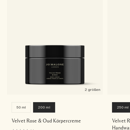
2 größen
50 ml
200 ml
250 ml
Velvet Rose & Oud Körpercreme
Velvet 
Handwas