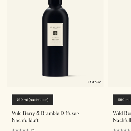
1 Größe
750 ml (nachfüllen)
350 ml
Wild Berry & Bramble Diffuser-
Wild Be
Nachfüllduft
Nachfül
(0)