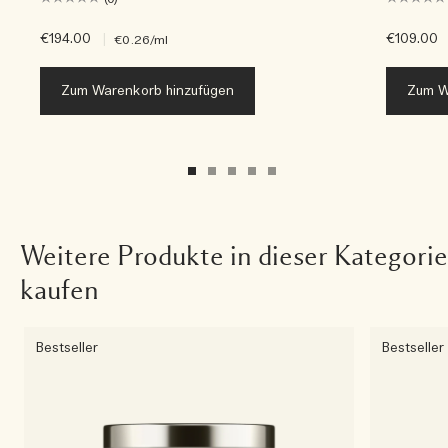
€194.00
|
€109.00
€0.26
/ml
Zum Warenkorb hinzufügen
Zum W
Weitere Produkte in dieser Kategorie
kaufen
Bestseller
Bestseller