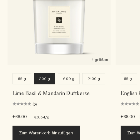
4 größen
65 g
200 g
600 g
2100 g
65 g
Lime Basil & Mandarin Duftkerze
English 
(0)
€68.00
|
€68.00
|
€0.34
/g
Zum Warenkorb hinzufügen
Zum W