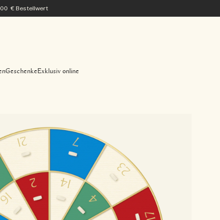
200 € Bestellwert
en
Geschenke
Exklusiv online