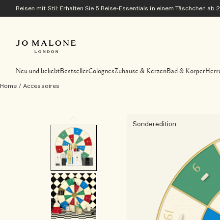
Reisen mit Stil: Erhalten Sie 5 Reise-Essentials in einem Täschchen ab 
Neu und beliebt
Bestseller
Colognes
Zuhause & Kerzen
Bad & Körper
Herr
Home
/
Accessoires
Sonderedition