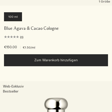
1 Größe
100 ml
Blue Agava & Cacao Cologne
(0)
€150.00
|
€1.50
/ml
Zum Warenkorb hinzufügen
Web-Exklusiv
Bestseller