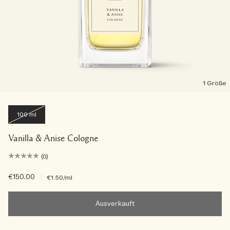
1 Größe
100 ml
Vanilla & Anise Cologne
(0)
€150.00
|
€1.50
/ml
Ausverkauft