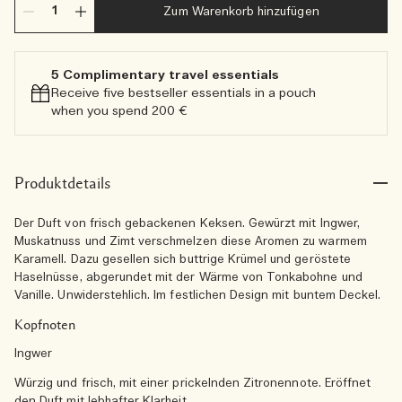
Zum Warenkorb hinzufügen
5 Complimentary travel essentials​
Receive five bestseller essentials in a pouch
when you spend 200 €
Produktdetails
Der Duft von frisch gebackenen Keksen. Gewürzt mit Ingwer,
Muskatnuss und Zimt verschmelzen diese Aromen zu warmem
Karamell. Dazu gesellen sich buttrige Krümel und geröstete
Haselnüsse, abgerundet mit der Wärme von Tonkabohne und
Vanille. Unwiderstehlich. Im festlichen Design mit buntem Deckel.
Kopfnoten
Ingwer
Würzig und frisch, mit einer prickelnden Zitronennote. Eröffnet
den Duft mit lebhafter Klarheit.