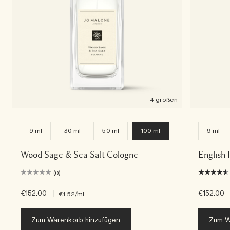
4 größen
9 ml
30 ml
50 ml
100 ml
9 ml
Wood Sage & Sea Salt Cologne
English 
(0)
€152.00
|
€152.00
€1.52
/ml
Zum Warenkorb hinzufügen
Zum W