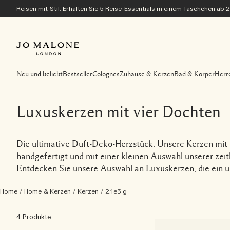
Reisen mit Stil: Erhalten Sie 5 Reise-Essentials in einem Täschchen ab 
Neu und beliebt
Bestseller
Colognes
Zuhause & Kerzen
Bad & Körper
Herr
Luxuskerzen mit vier Dochten
Die ultimative Duft-Deko-Herzstück. Unsere Kerzen mit 
handgefertigt und mit einer kleinen Auswahl unserer zeit
Entdecken Sie unsere Auswahl an Luxuskerzen, die ein u
Home
/
Home & Kerzen
/
Kerzen
/
2.1e3 g
4 Produkte