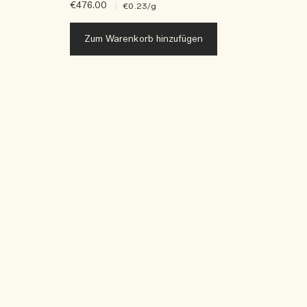
€476.00
|
€0.23
/g
Zum Warenkorb hinzufügen