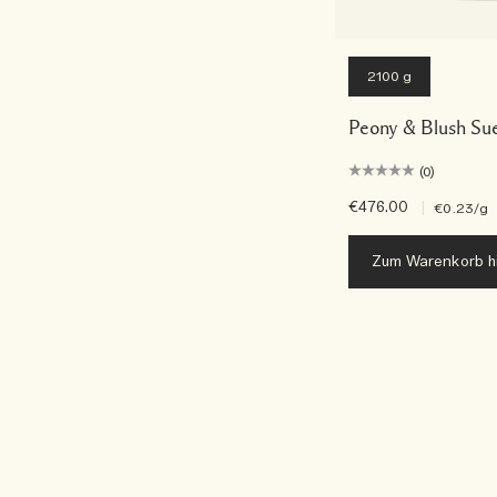
2100 g
Peony & Blush Su
(0)
€476.00
|
€0.23
/g
Zum Warenkorb h