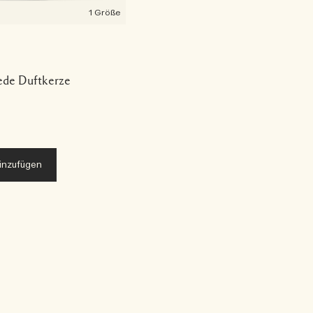
1 Größe
ede Duftkerze
inzufügen