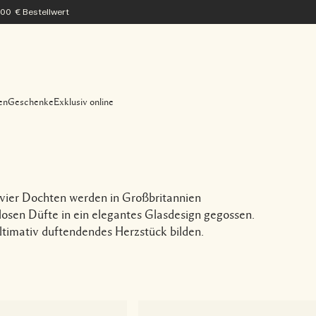
200 € Bestellwert
en
Geschenke
Exklusiv online
vier Dochten werden in Großbritannien
losen Düfte in ein elegantes Glasdesign gegossen.
ltimativ duftendendes Herzstück bilden.