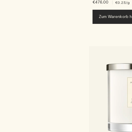
€476.00
|
€0.23
/g
Zum Warenkorb h