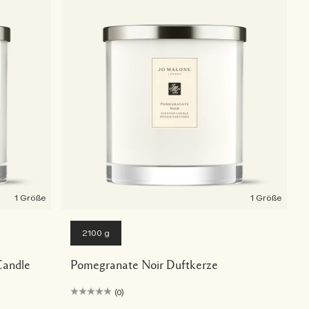
1 Größe
1 Größe
2100 g
Candle
Pomegranate Noir Duftkerze
(0)