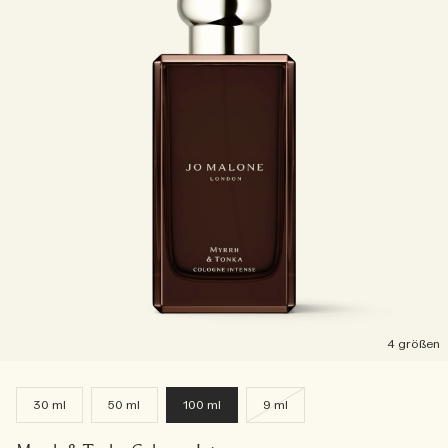
4 größen
30 ml
50 ml
100 ml
9 ml