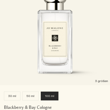
3 größen
30 ml
50 ml
100 ml
Blackberry & Bay Cologne