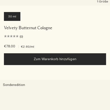
1 Größe
30 ml
Velvety Butternut Cologne
(0)
€78.00
|
€2.60
/ml
Zum Warenkorb hinzufügen
Sonderedition