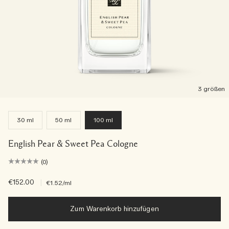
3 größen
30 ml
50 ml
100 ml
English Pear & Sweet Pea Cologne
(0)
€152.00
|
€1.52
/ml
Zum Warenkorb hinzufügen