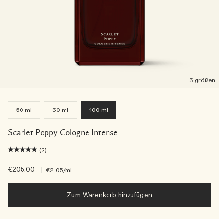
3 größen
50 ml
30 ml
100 ml
Scarlet Poppy Cologne Intense
(2)
€205.00
|
€2.05
/ml
Zum Warenkorb hinzufügen