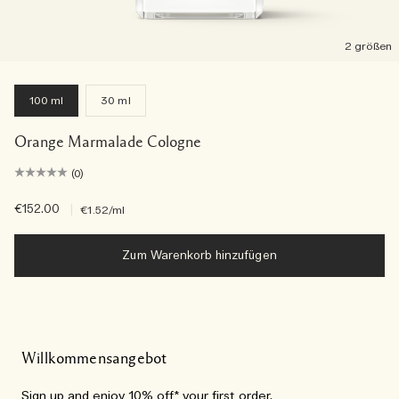
2 größen
100 ml
30 ml
Orange Marmalade Cologne
(0)
€152.00
|
€1.52
/ml
Zum Warenkorb hinzufügen
Willkommensangebot
Sign up and enjoy 10% off* your first order.