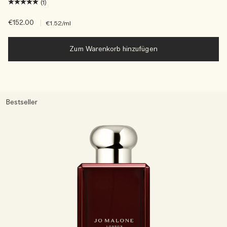
(1)
€152.00
|
€1.52
/ml
Zum Warenkorb hinzufügen
Bestseller