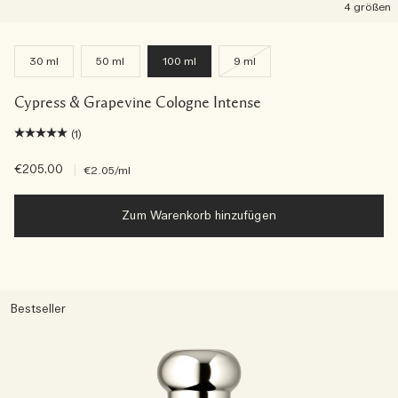
4 größen
30 ml
50 ml
100 ml
9 ml
Cypress & Grapevine Cologne Intense
(1)
€205.00
|
€2.05
/ml
Zum Warenkorb hinzufügen
Bestseller