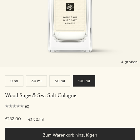
4 größen
9 ml
30 ml
50 ml
100 ml
Wood Sage & Sea Salt Cologne
(0)
€152.00
|
€1.52
/ml
Zum Warenkorb hinzufügen