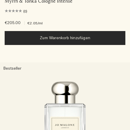
Myrrh & Tonka Cologne Intense
(0)
€205.00
|
€2.05
/ml
Zum Warenkorb hinzufügen
Bestseller