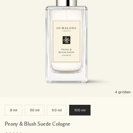
4 größen
9 ml
30 ml
50 ml
100 ml
Peony & Blush Suede Cologne