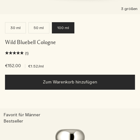
3 größen
30 ml
50 ml
100 ml
Wild Bluebell Cologne
(1)
€152.00
|
€1.52
/ml
Zum Warenkorb hinzufügen
Favorit für Männer
Bestseller