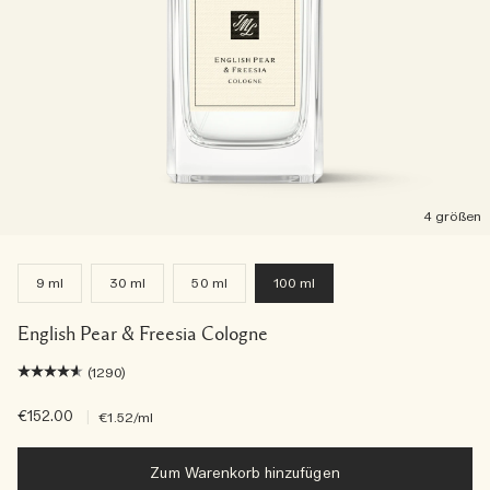
4 größen
9 ml
30 ml
50 ml
100 ml
English Pear & Freesia Cologne
(1290)
€152.00
|
€1.52
/ml
Zum Warenkorb hinzufügen