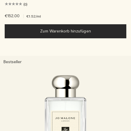
(0)
€152.00
|
€1.52
/ml
Zum Warenkorb hinzufügen
Bestseller