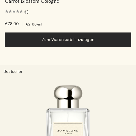
Carrot Blossom Cologne
(0)
€78.00
|
€2.60
/ml
Zum Warenkorb hinzufügen
Bestseller