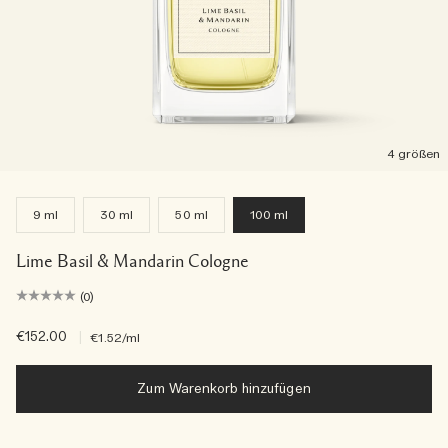
4 größen
9 ml
30 ml
50 ml
100 ml
Lime Basil & Mandarin Cologne
(0)
€152.00
|
€1.52
/ml
Zum Warenkorb hinzufügen