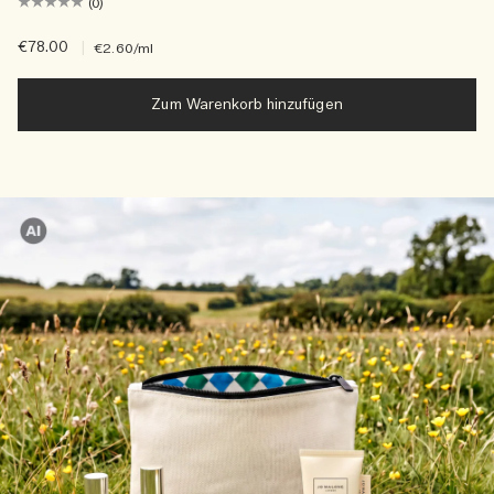
(0)
€78.00
|
€2.60
/ml
Zum Warenkorb hinzufügen