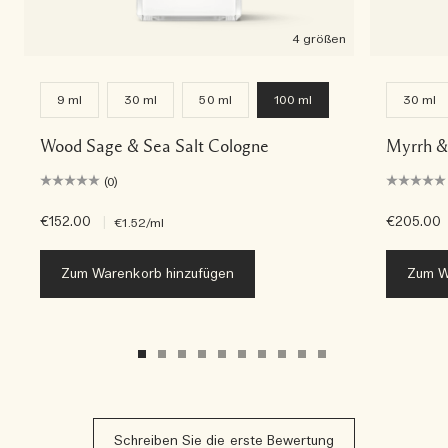
4 größen
9 ml
30 ml
50 ml
100 ml
30 ml
Wood Sage & Sea Salt Cologne
Myrrh &
(0)
€152.00
|
€205.00
€1.52
/ml
Zum Warenkorb hinzufügen
Zum W
Schreiben Sie die erste Bewertung