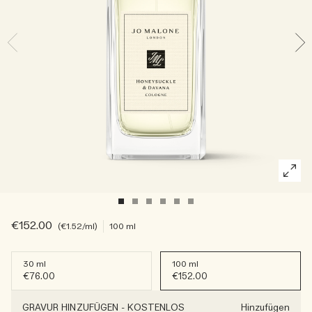
Die Geschichte entdecken
Basil Neroli​
Reichhaltig und floral
Kerzenpflege Essentials
Holzig
€152.00
€1.52
/ml
100 ml
30 ml
100 ml
€76.00
€152.00
GRAVUR HINZUFÜGEN
-
KOSTENLOS
Hinzufügen