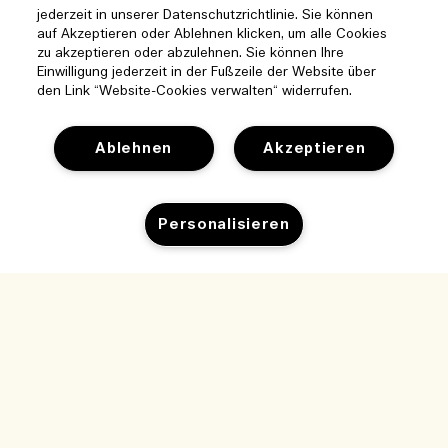
jederzeit in unserer Datenschutzrichtlinie. Sie können
auf Akzeptieren oder Ablehnen klicken, um alle Cookies
zu akzeptieren oder abzulehnen. Sie können Ihre
Einwilligung jederzeit in der Fußzeile der Website über
den Link “Website-Cookies verwalten“ widerrufen.
Ablehnen
Akzeptieren
Hilfe
Personalisieren
Cookies der Webseite verwalten
Besuchen und entdecken
Häufig gestellte Fragen
Zum Warenkorb hinzufügen
Boutique-Finder
Meine Bestellung
Unser Unternehmen
Unser Team und Arbeitsplatz
Lieferinformationen
Unternehmens-Info
Unsere nachhaltigen Geschäftspraktiken
Rückgaben & Rückerstattung
Datenschutz und Bedingungen
Karriere
Inhaltsstoffglossar
Online shoppen