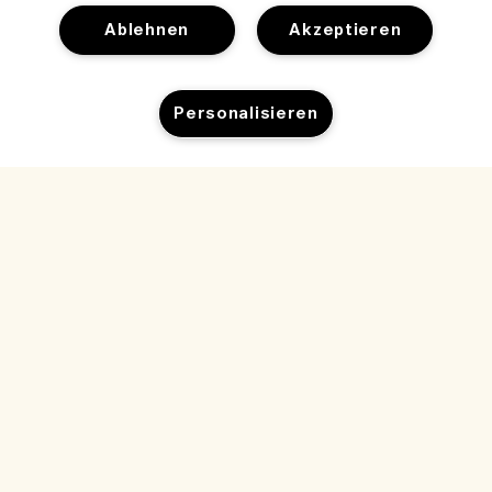
Ablehnen
Akzeptieren
Hilfe
Personalisieren
Cookies der Webseite verwalten
Besuchen und entdecken
Häufig gestellte Fragen
Boutique-Finder
Meine Bestellung
Zum Warenkorb hinzufügen
Unser Unternehmen
Unser Team und Arbeitsplatz
Lieferinformationen
Unternehmens-Info
Unsere nachhaltigen Geschäftspraktiken
Rückgaben & Rückerstattung
Datenschutz und Bedingungen
Karriere
Inhaltsstoffglossar
Online shoppen
Nutzungsbedingungen
Meine Bestellung verfolgen
Mein Profil
Standort und Sprache
Datenschutzrichtlinie
Kontakt
Standort ändern
Verkaufsbedingungen
Live-Chat
Kontakt zum Hersteller