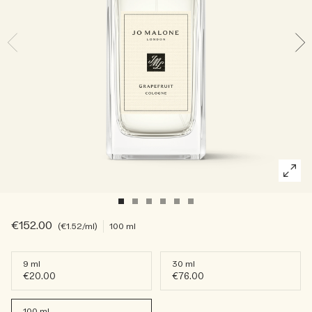
Die Geschichte entdecken
Basil Neroli​
Reichhaltig und floral
Kerzenpflege Essentials
Holzig
€152.00
€1.52
/ml
100 ml
9 ml
30 ml
€20.00
€76.00
100 ml