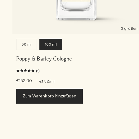
2 größen
30 ml
100 ml
Poppy & Barley Cologne
(1)
€152.00
|
€1.52
/ml
Zum Warenkorb hinzufügen