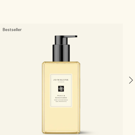
Bestseller
F
C