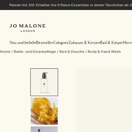
Reisen mit Stil: Erhalten Sie 5 Reise-Essentials in einem Täschchen ab 
Neu und beliebt
Bestseller
Colognes
Zuhause & Kerzen
Bad & Körper
Herr
Home
/
Bade- und Körperpflege
/
Bad & Dusche
/
Body & Hand Wash