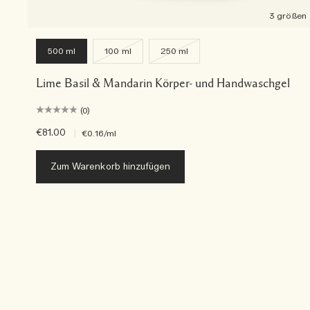
3 größen
500 ml
100 ml
250 ml
Lime Basil & Mandarin Körper- und Handwaschgel
(0)
€81.00
|
€0.16
/ml
Zum Warenkorb hinzufügen