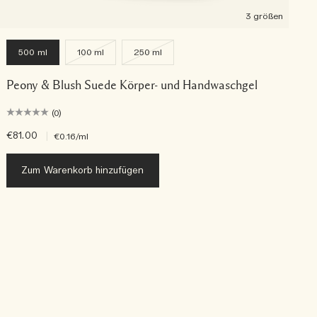
3 größen
500 ml
100 ml
250 ml
Peony & Blush Suede Körper- und Handwaschgel
(0)
€81.00
|
€
€0.16
/ml
Zum Warenkorb hinzufügen