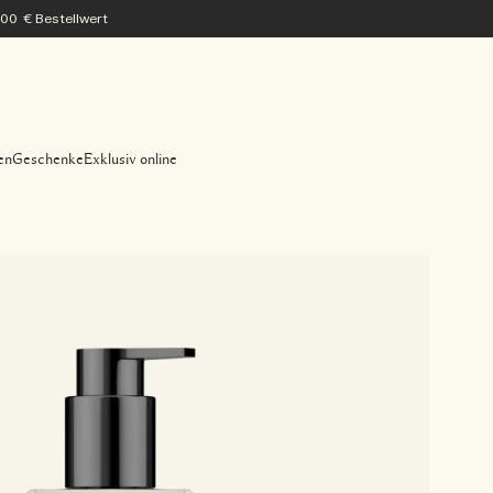
200 € Bestellwert
en
Geschenke
Exklusiv online