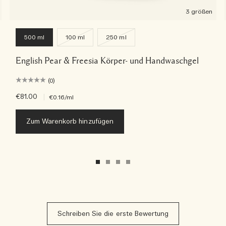
3 größen
500 ml
100 ml
250 ml
English Pear & Freesia Körper- und Handwaschgel
(0)
€81.00
|
€0.16
/ml
Zum Warenkorb hinzufügen
Schreiben Sie die erste Bewertung