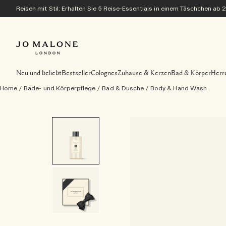
Reisen mit Stil: Erhalten Sie 5 Reise-Essentials in einem Täschchen ab 
Neu und beliebt
Bestseller
Colognes
Zuhause & Kerzen
Bad & Körper
Herr
Home
/
Bade- und Körperpflege
/
Bad & Dusche
/
Body & Hand Wash