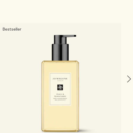
Bestseller
F
C