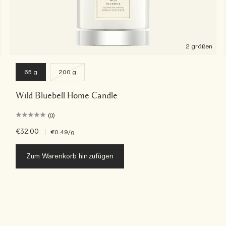
2 größen
65 g
200 g
Wild Bluebell Home Candle
(0)
€32.00
|
€0.49
/g
Zum Warenkorb hinzufügen