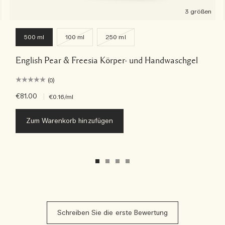
3 größen
500 ml
100 ml
250 ml
English Pear & Freesia Körper- und Handwaschgel
(0)
€81.00
|
€0.16
/ml
Zum Warenkorb hinzufügen
Schreiben Sie die erste Bewertung