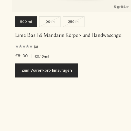
3 größen
500 ml
100 ml
250 ml
Lime Basil & Mandarin Körper- und Handwaschgel
(0)
€81.00
|
€0.16
/ml
Zum Warenkorb hinzufügen