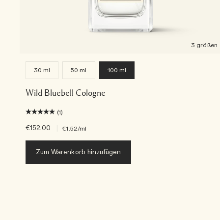
3 größen
30 ml
50 ml
100 ml
Wild Bluebell Cologne
(1)
€152.00
|
€1.52
/ml
Zum Warenkorb hinzufügen