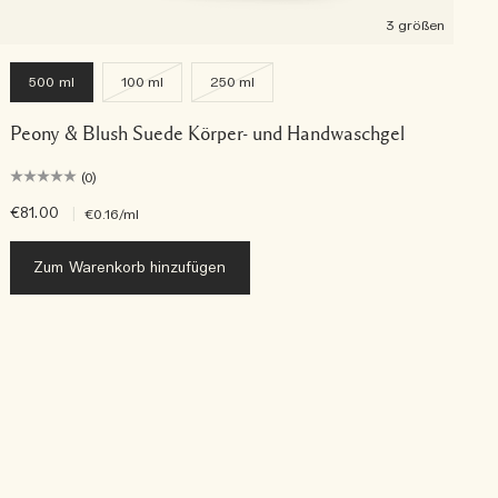
3 größen
500 ml
100 ml
250 ml
Peony & Blush Suede Körper- und Handwaschgel
(0)
€81.00
|
€
€0.16
/ml
Zum Warenkorb hinzufügen