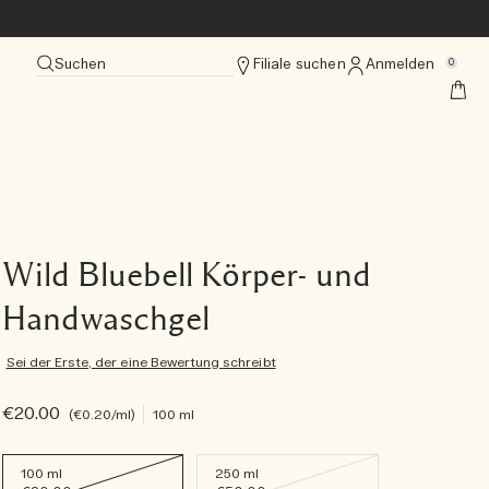
Suchen
Filiale suchen
Anmelden
0
Wild Bluebell Körper- und
Handwaschgel
Sei der Erste, der eine Bewertung schreibt
€20.00
€0.20
/ml
100 ml
100 ml
250 ml