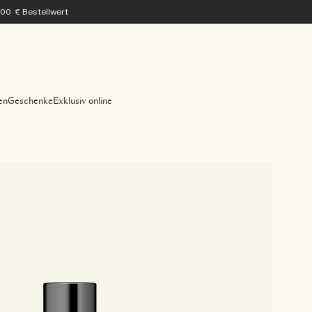
200 € Bestellwert
en
Geschenke
Exklusiv online