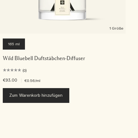
1 Größe
165 ml
Wild Bluebell Duftstäbchen-Diffuser
(0)
€93.00
|
€0.56
/ml
Zum Warenkorb hinzufügen