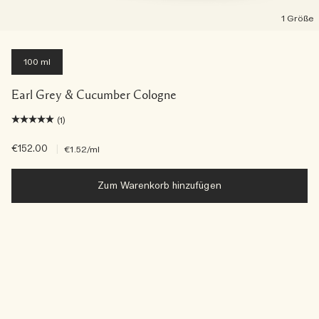
1 Größe
100 ml
Earl Grey & Cucumber Cologne
(1)
€152.00
|
€1.52
/ml
Zum Warenkorb hinzufügen