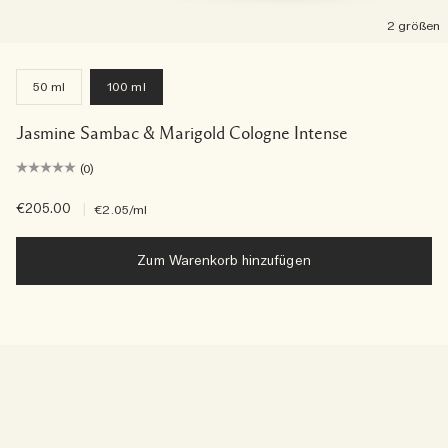
2 größen
50 ml
100 ml
Jasmine Sambac & Marigold Cologne Intense
(0)
€205.00
|
€2.05
/ml
Zum Warenkorb hinzufügen