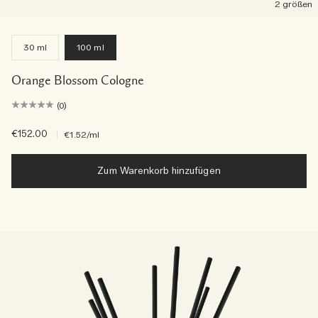
2 größen
30 ml
100 ml
Orange Blossom Cologne
(0)
€152.00
|
€1.52
/ml
Zum Warenkorb hinzufügen