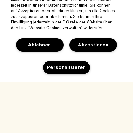
jederzeit in unserer Datenschutzrichtlinie. Sie können
auf Akzeptieren oder Ablehnen klicken, um alle Cookies
zu akzeptieren oder abzulehnen. Sie können Ihre
Einwilligung jederzeit in der Fußzeile der Website über
den Link “Website-Cookies verwalten“ widerrufen.
Ablehnen
Akzeptieren
Personalisieren
Hilfe
Cookies der Webseite verwalten
Besuchen und entdecken
Häufig gestellte Fragen
Boutique-Finder
Meine Bestellung
Unser Unternehmen
Unser Team und Arbeitsplatz
Lieferinformationen
Unternehmens-Info
Unsere nachhaltigen Geschäftspraktiken
Rückgaben & Rückerstattung
Datenschutz und Bedingungen