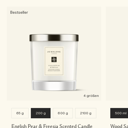
Bestseller
4 größen
65 g
200 g
600 g
2100 g
500 ml
English Pear & Freesia Scented Candle
Wood Sa