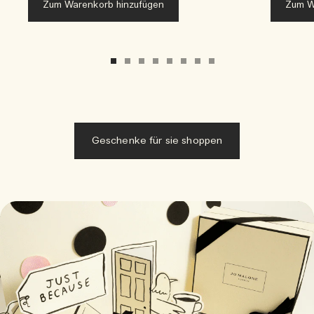
Zum Warenkorb hinzufügen
Zum W
Geschenke für sie shoppen