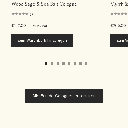
Wood Sage & Sea Salt Cologne
Myrrh &
(0)
€152.00
|
€205.00
€1.52
/ml
Zum Warenkorb hinzufügen
Zum W
Alle Eau de Colognes entdecken