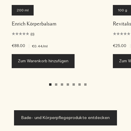
200 ml
100 g
Enrich Körperbalsam
Revitali
(0)
€88.00
|
€25.00
|
€0.44
/ml
Zum Warenkorb hinzufügen
Zum W
Bade- und Körperpflegeprodukte entdecken