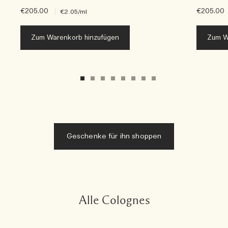
€205.00
|
€205.00
€2.05
/ml
Zum Warenkorb hinzufügen
Zum W
Geschenke für ihn shoppen
Alle Colognes