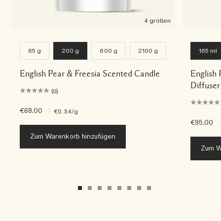
4 größen
65 g
200 g
600 g
2100 g
165 ml
English Pear & Freesia Scented Candle
English 
Diffuser
(0)
€68.00
|
€0.34
/g
€95.00
|
Zum Warenkorb hinzufügen
Zum W