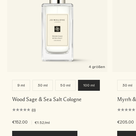
4 größen
9 ml
30 ml
50 ml
100 ml
30 ml
Wood Sage & Sea Salt Cologne
Myrrh &
(0)
€152.00
|
€205.00
€1.52
/ml