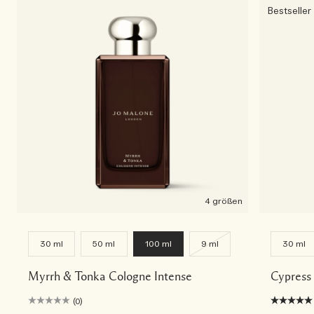
Bestseller
4 größen
30 ml
50 ml
100 ml
9 ml
30 ml
Myrrh & Tonka Cologne Intense
Cypress
(0)