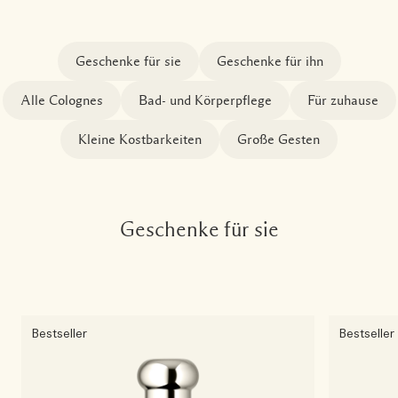
Die Geschichte entdecken
Basil Neroli​
Reichhaltig und floral
Kerzenpflege Essentials
Geschenke für sie
Geschenke für ihn
Holzig
Alle Colognes
Bad- und Körperpflege
Für zuhause
Kleine Kostbarkeiten
Große Gesten
Geschenke für sie
Bestseller
Bestseller