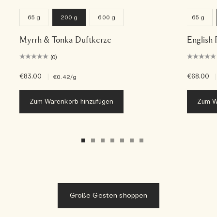
65 g
200 g
600 g
65 g
Myrrh & Tonka Duftkerze
English 
(0)
€83.00
|
€68.00
|
€0.42
/g
Zum Warenkorb hinzufügen
Zum W
Große Gesten shoppen