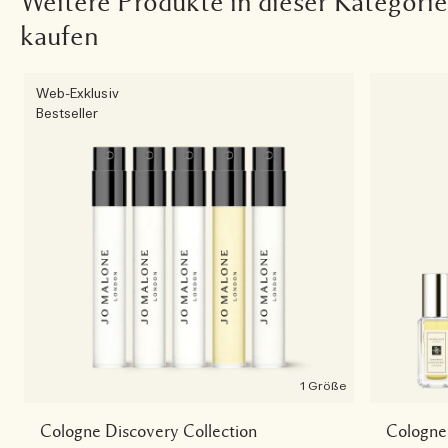
Weitere Produkte in dieser Kategorie
kaufen
Web-Exklusiv
Bestseller
1 Größe
Cologne Discovery Collection
Cologne 