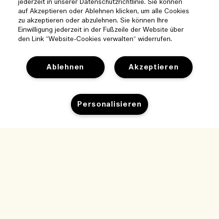
jederzeit in unserer Datenschutzrichtlinie. Sie können
auf Akzeptieren oder Ablehnen klicken, um alle Cookies
zu akzeptieren oder abzulehnen. Sie können Ihre
Einwilligung jederzeit in der Fußzeile der Website über
den Link “Website-Cookies verwalten“ widerrufen.
Ablehnen
Akzeptieren
Hilfe
Personalisieren
Cookies der Webseite verwalten
Besuchen und entdecken
Häufig gestellte Fragen
Boutique-Finder
Meine Bestellung
Ausverkauft
Unser Unternehmen
Unser Team und Arbeitsplatz
Lieferinformationen
Unternehmens-Info
Unsere nachhaltigen Geschäftspraktiken
Rückgaben & Rückerstattung
Datenschutz und Bedingungen
Karriere
Inhaltsstoffglossar
Online shoppen
Nutzungsbedingungen
Meine Bestellung verfolgen
Mein Profil
Standort und Sprache