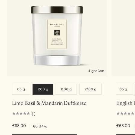
4 größen
65 g
200 g
600 g
2100 g
65 g
Lime Basil & Mandarin Duftkerze
English 
(0)
€68.00
|
€68.00
|
€0.34
/g