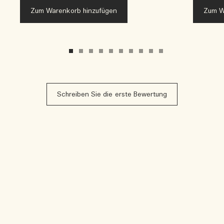
Zum Warenkorb hinzufügen
Zum W
Schreiben Sie die erste Bewertung