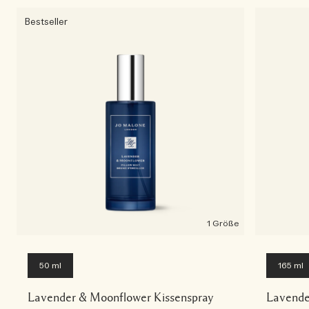
Bestseller
1 Größe
50 ml
165 ml
Lavender & Moonflower Kissenspray
Lavende