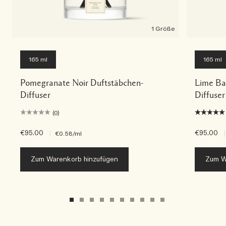
1 Größe
165 ml
165 ml
Pomegranate Noir Duftstäbchen-
Lime Ba
Diffuser
Diffuser
(0)
€95.00
|
€95.00
|
€0.58
/ml
Zum Warenkorb hinzufügen
Zum W