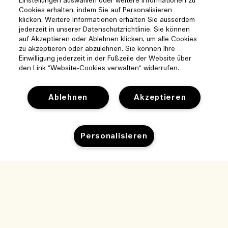
Einstellungen auswählen oder weitere Informationen zu
Cookies erhalten, indem Sie auf Personalisieren
klicken. Weitere Informationen erhalten Sie ausserdem
jederzeit in unserer Datenschutzrichtlinie. Sie können
auf Akzeptieren oder Ablehnen klicken, um alle Cookies
zu akzeptieren oder abzulehnen. Sie können Ihre
Einwilligung jederzeit in der Fußzeile der Website über
den Link “Website-Cookies verwalten“ widerrufen.
Ablehnen
Akzeptieren
Hilfe
Personalisieren
Cookies der Webseite verwalten
Besuchen und entdecken
Häufig gestellte Fragen
Boutique-Finder
Zum Warenkorb hinzufügen
Meine Bestellung
Unser Unternehmen
Unser Team und Arbeitsplatz
Lieferinformationen
Unternehmens-Info
Unsere nachhaltigen Geschäftspraktiken
Rückgaben & Rückerstattung