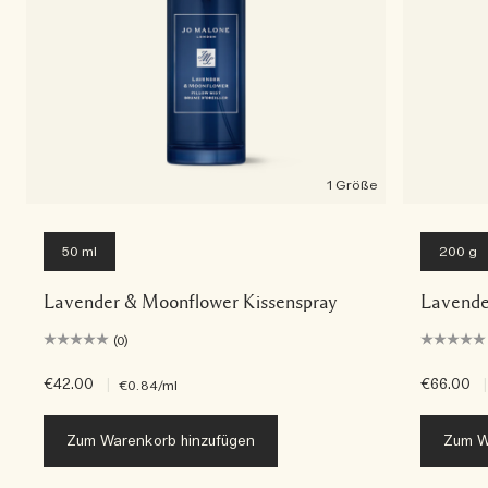
1 Größe
50 ml
200 g
Lavender & Moonflower Kissenspray
Lavende
(0)
€42.00
|
€66.00
|
€0.84
/ml
Zum Warenkorb hinzufügen
Zum W