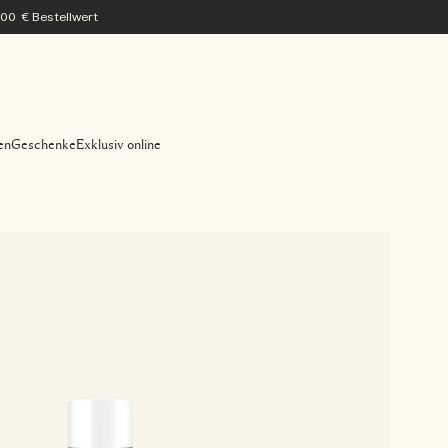
200 € Bestellwert
en
Geschenke
Exklusiv online