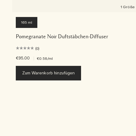
1 Größe
165 ml
Pomegranate Noir Duftstäbchen-Diffuser
(0)
€95.00
|
€0.58
/ml
Zum Warenkorb hinzufügen