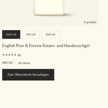
3 größen
500 ml
100 ml
250 ml
English Pear & Freesia Körper- und Handwaschgel
(0)
€81.00
|
€
€0.16
/ml
Zum Warenkorb hinzufügen