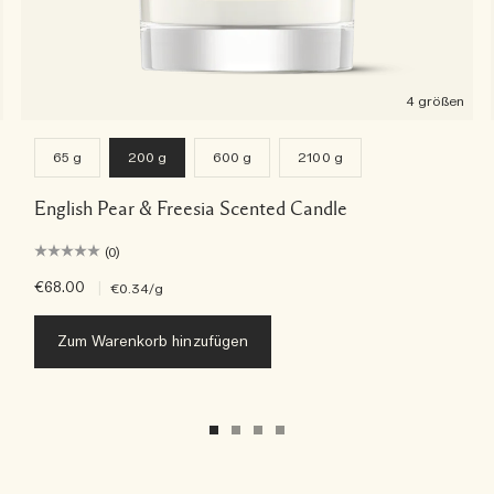
4 größen
65 g
200 g
600 g
2100 g
English Pear & Freesia Scented Candle
(0)
€68.00
|
€0.34
/g
Zum Warenkorb hinzufügen