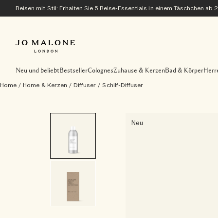
Reisen mit Stil: Erhalten Sie 5 Reise-Essentials in einem Täschchen ab 
Neu und beliebt
Bestseller
Colognes
Zuhause & Kerzen
Bad & Körper
Herr
Home
/
Home & Kerzen
/
Diffuser
/
Schilf-Diffuser
Neu