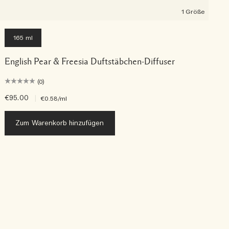
1 Größe
165 ml
English Pear & Freesia Duftstäbchen-Diffuser
(0)
€95.00
|
€
€0.58
/ml
Zum Warenkorb hinzufügen