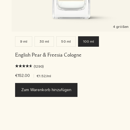
4 größen
9 ml
30 ml
50 ml
100 ml
English Pear & Freesia Cologne
(1290)
€152.00
|
€1.52
/ml
Zum Warenkorb hinzufügen