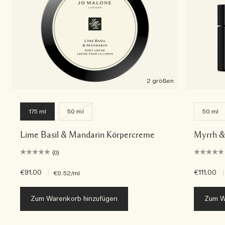
2 größen
175 ml
50 ml
50 ml
Lime Basil & Mandarin Körpercreme
Myrrh &
(0)
€91.00
|
€111.00
|
€0.52
/ml
Zum Warenkorb hinzufügen
Zum W