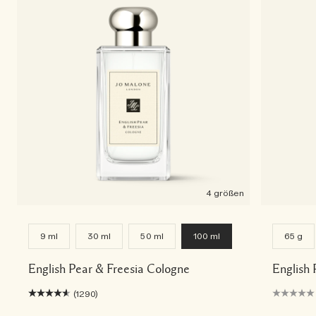
4 größen
9 ml
30 ml
50 ml
100 ml
65 g
English Pear & Freesia Cologne
English 
(1290)