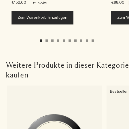
€152.00
|
€68.00
|
€1.52
/ml
Zum Warenkorb hinzufügen
Zum W
Weitere Produkte in dieser Kategorie
kaufen
Bestseller