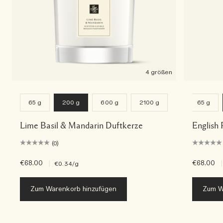
4 größen
65 g
200 g
600 g
2100 g
65 g
Lime Basil & Mandarin Duftkerze
English 
(0)
€68.00
|
€68.00
|
€0.34
/g
Zum Warenkorb hinzufügen
Zum W