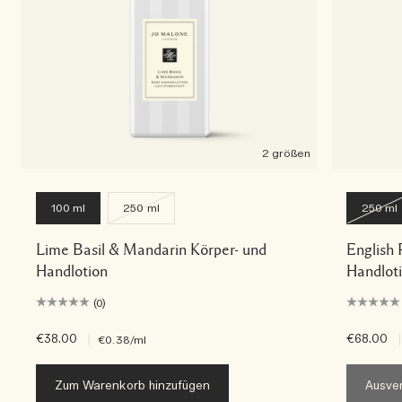
2 größen
100 ml
250 ml
250 ml
Lime Basil & Mandarin Körper- und
English 
Handlotion
Handlot
(0)
€38.00
|
€68.00
|
€0.38
/ml
Zum Warenkorb hinzufügen
Ausver