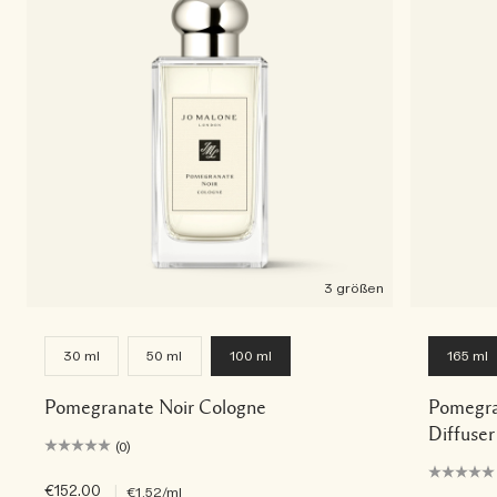
3 größen
30 ml
50 ml
100 ml
165 ml
Pomegranate Noir Cologne
Pomegra
Diffuser
(0)
€152.00
|
€1.52
/ml