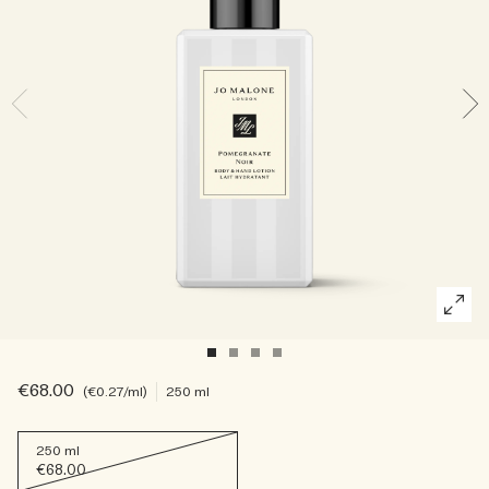
Die Geschichte entdecken
Basil Neroli​
Reichhaltig und floral
Kerzenpflege Essentials
Holzig
€68.00
€0.27
/ml
250 ml
250 ml
€68.00