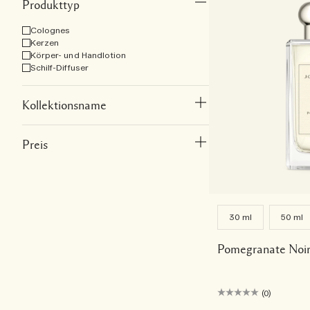
Produkttyp
Colognes
Kerzen
Körper- und Handlotion
Schilf-Diffuser
Kollektionsname
Preis
30 ml
50 ml
Pomegranate Noir
(0)