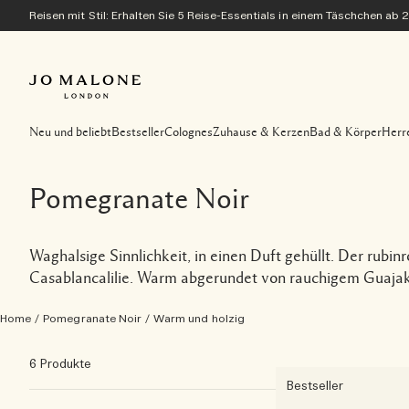
Reisen mit Stil: Erhalten Sie 5 Reise-Essentials in einem Täschchen ab 
Neu und beliebt
Bestseller
Colognes
Zuhause & Kerzen
Bad & Körper
Herr
Pomegranate Noir
Waghalsige Sinnlichkeit, in einen Duft gehüllt. Der rubi
Casablancalilie. Warm abgerundet von rauchigem Guajak-
Home
/
Pomegranate Noir
/
Warm und holzig
6 Produkte
Bestseller