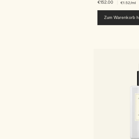
€152.00
|
€1.52
/ml
Zum Warenkorb h