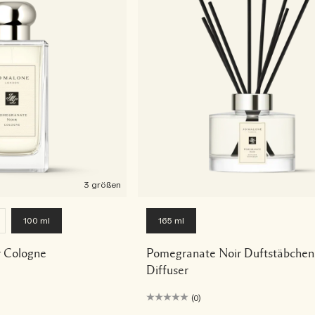
3 größen
100 ml
165 ml
 Cologne
Pomegranate Noir Duftstäbchen
Diffuser
(0)