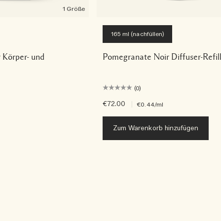
1 Größe
165 ml (nachfüllen)
 Körper- und
Pomegranate Noir Diffuser-Refil
(0)
€72.00
|
€0.44
/ml
Zum Warenkorb hinzufügen