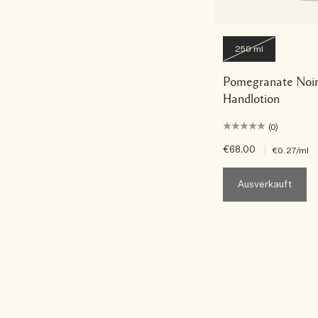
250 ml
Pomegranate Noir
Handlotion
(0)
€68.00
|
€0.27
/ml
Ausverkauft