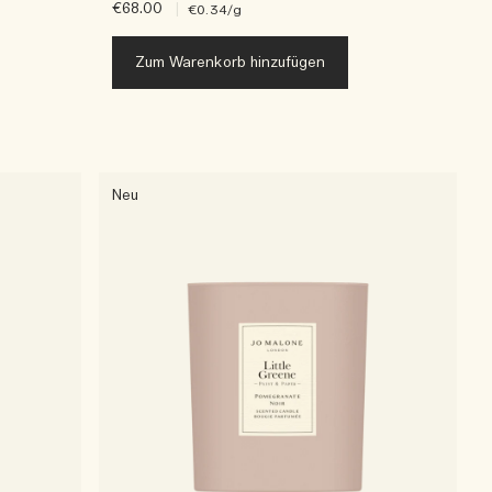
€68.00
|
€0.34
/g
Zum Warenkorb hinzufügen
Neu