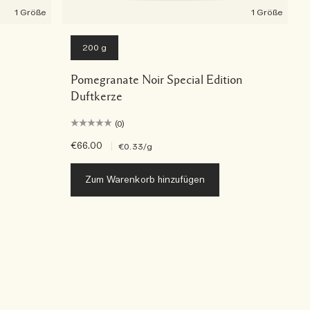
1 Größe
1 Größe
200 g
l
Pomegranate Noir Special Edition
Duftkerze
(0)
€66.00
|
€0.33
/g
Zum Warenkorb hinzufügen