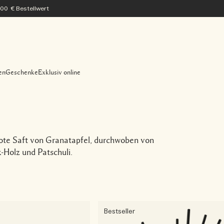
200 € Bestellwert
en
Geschenke
Exklusiv online
nrote Saft von Granatapfel, durchwoben von
Holz und Patschuli.
Bestseller