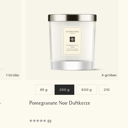
1 Größe
4 größen
65 g
200 g
600 g
2100 g
-
Pomegranate Noir Duftkerze
(0)