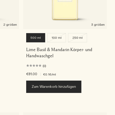
2 größen
3 größen
500 ml
100 ml
250 ml
Lime Basil & Mandarin Körper- und
Handwaschgel
(0)
€81.00
|
€0.16
/ml
Zum Warenkorb hinzufügen