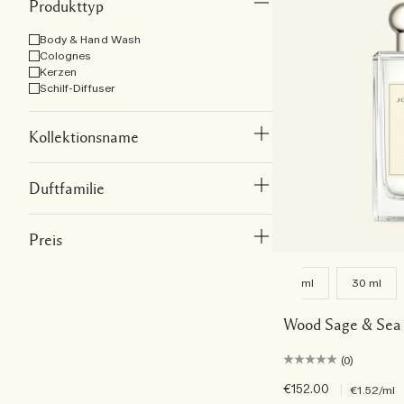
Produkttyp
Body & Hand Wash
Colognes
Kerzen
Schilf-Diffuser
Kollektionsname
Duftfamilie
Preis
9 ml
30 ml
Wood Sage & Sea 
(0)
€152.00
|
€1.52
/ml