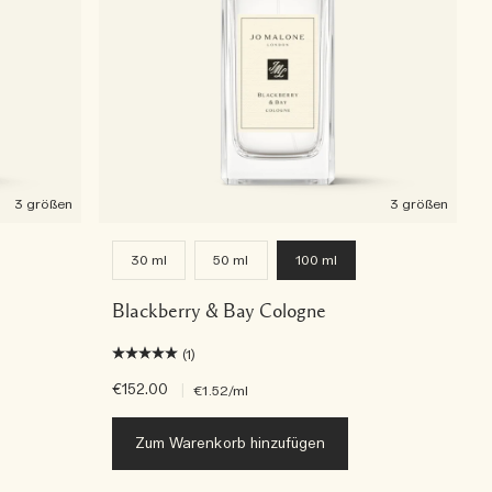
3 größen
3 größen
30 ml
50 ml
100 ml
Blackberry & Bay Cologne
(1)
€152.00
|
€1.52
/ml
Zum Warenkorb hinzufügen