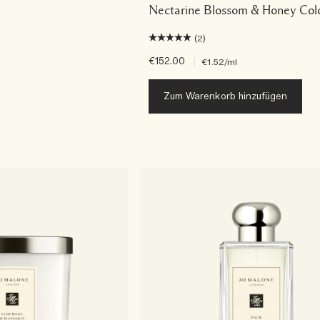
Nectarine Blossom & Honey Col
(2)
€152.00
|
€1.52
/ml
Zum Warenkorb hinzufügen