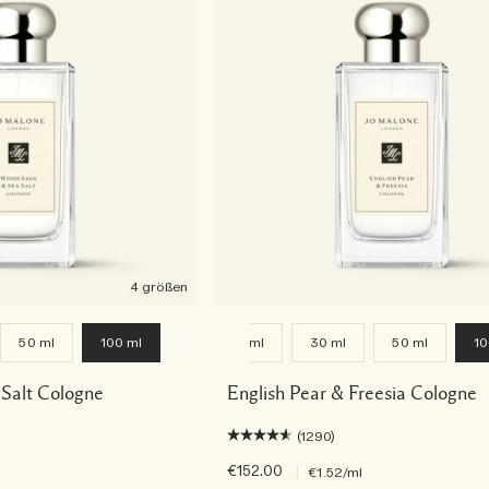
4 größen
50 ml
100 ml
9 ml
30 ml
50 ml
10
Salt Cologne
English Pear & Freesia Cologne
(1290)
€152.00
|
€1.52
/ml