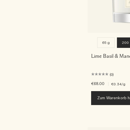
65 g
200
Lime Basil & Man
(0)
€68.00
|
€0.34
/g
Zum Warenkorb h