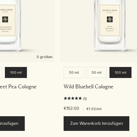
3 größen
100 ml
30 ml
50 ml
100 ml
weet Pea Cologne
Wild Bluebell Cologne
(1)
€152.00
|
€1.52
/ml
inzufügen
Zum Warenkorb hinzufügen