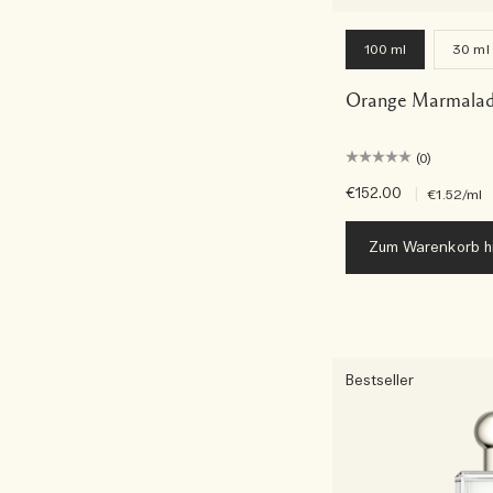
100 ml
30 ml
Orange Marmalad
(0)
€152.00
|
€1.52
/ml
Zum Warenkorb h
Bestseller