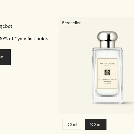
Bestseller
gebot
0% off* your first order.
en
30 ml
100 ml