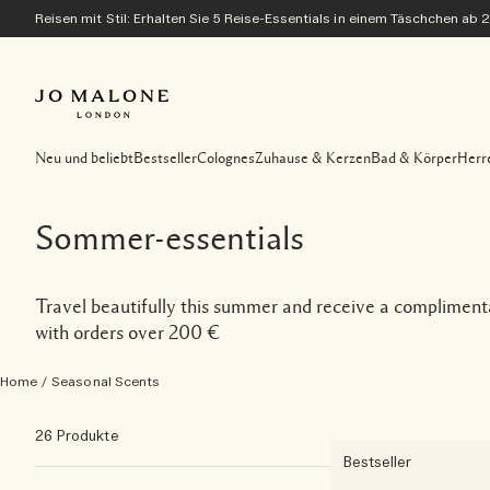
Reisen mit Stil: Erhalten Sie 5 Reise-Essentials in einem Täschchen ab 
Neu und beliebt
Bestseller
Colognes
Zuhause & Kerzen
Bad & Körper
Herr
Sommer-essentials
Travel beautifully this summer and receive a complimenta
with orders over 200 €
Home
/
Seasonal Scents
26 Produkte
Bestseller