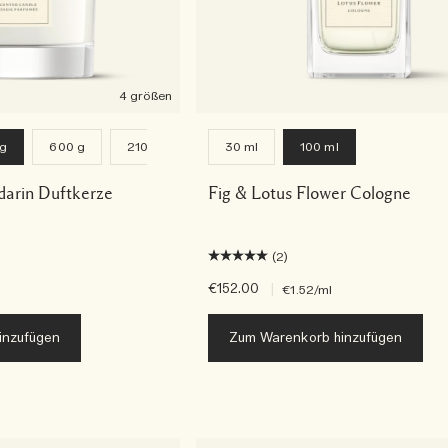
4 größen
 g
600 g
2100 g
30 ml
100 ml
darin Duftkerze
Fig & Lotus Flower Cologne
(2)
€152.00
|
€1.52
/ml
inzufügen
Zum Warenkorb hinzufügen