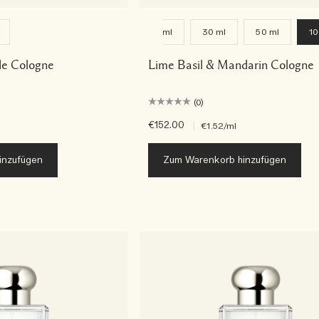
9 ml
30 ml
50 ml
10
e Cologne
Lime Basil & Mandarin Cologne
(0)
€152.00
|
€1.52
/ml
inzufügen
Zum Warenkorb hinzufügen