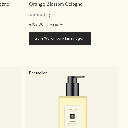
ogne
Orange Blossom Cologne
(0)
€152.00
|
€1.52
/ml
Zum Warenkorb hinzufügen
Bestseller