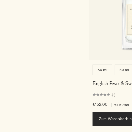
30 ml
50 ml
English Pear & S
(0)
€152.00
|
€1.52
/ml
Zum Warenkorb h