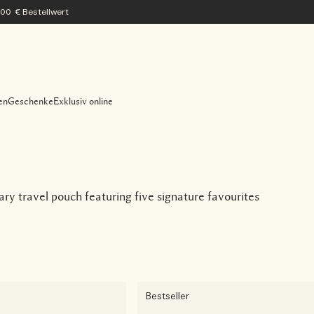
200 € Bestellwert
en
Geschenke
Exklusiv online
ry travel pouch featuring five signature favourites
Bestseller