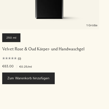
1 Größe
250 ml
Velvet Rose & Oud Körper- und Handwaschgel
(0)
€63.00
|
€
€0.25
/ml
Zum Warenkorb hinzufügen