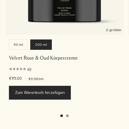
2 größen
50 ml
200 ml
Velvet Rose & Oud Körpercreme
(0)
€111.00
|
€0.56
/ml
Zum Warenkorb hinzufügen