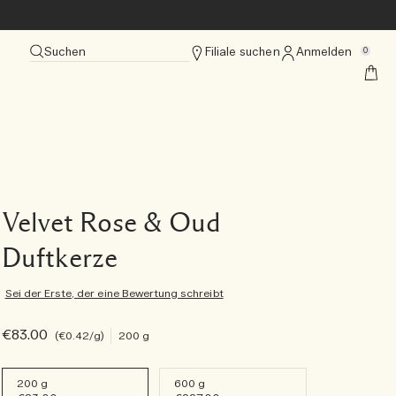
Suchen
Filiale suchen
Anmelden
0
Velvet Rose & Oud
Duftkerze
Sei der Erste, der eine Bewertung schreibt
€83.00
€0.42
/g
200 g
200 g
600 g