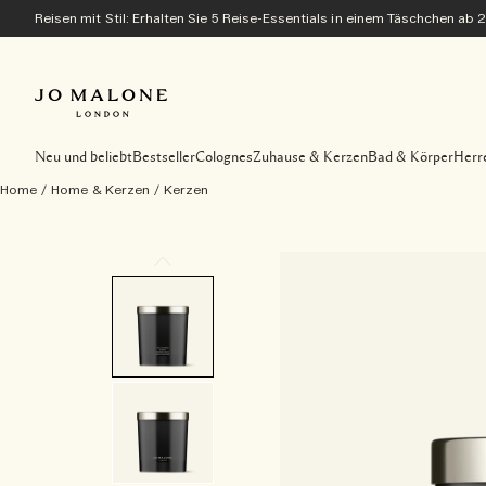
Reisen mit Stil: Erhalten Sie 5 Reise-Essentials in einem Täschchen ab 
Neu und beliebt
Bestseller
Colognes
Zuhause & Kerzen
Bad & Körper
Herr
Home
/
Home & Kerzen
/
Kerzen