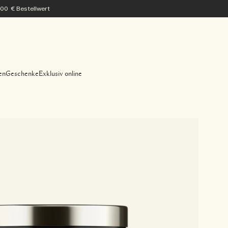
200 € Bestellwert
en
Geschenke
Exklusiv online