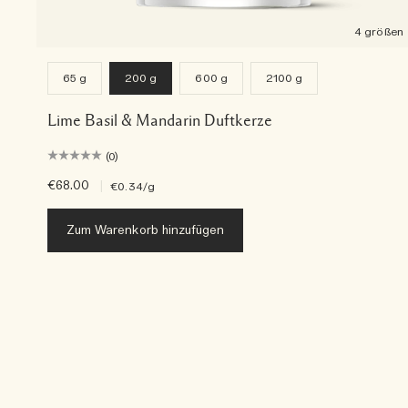
4 größen
65 g
200 g
600 g
2100 g
Lime Basil & Mandarin Duftkerze
(0)
€68.00
|
€0.34
/g
Zum Warenkorb hinzufügen