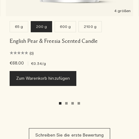
4 größen
65 g
200 g
600 g
2100 g
English Pear & Freesia Scented Candle
(0)
€68.00
|
€0.34
/g
Zum Warenkorb hinzufügen
Schreiben Sie die erste Bewertung