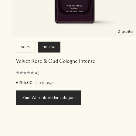
2 größen
50 ml
100 ml
Velvet Rose & Oud Cologne Intense
(0)
€205.00
|
€2.05
/ml
Zum Warenkorb hinzufügen