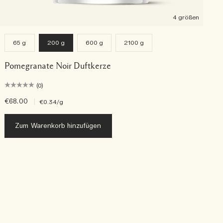
4 größen
65 g
200 g
600 g
2100 g
Pomegranate Noir Duftkerze
(0)
€68.00
|
€
€0.34
/g
Zum Warenkorb hinzufügen